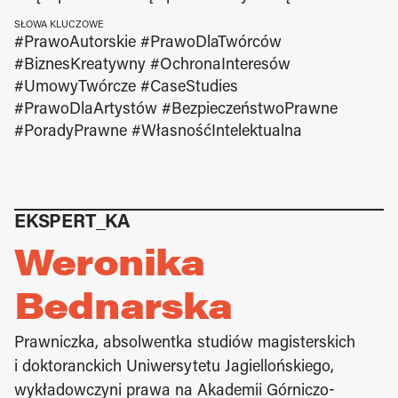
SŁOWA KLUCZOWE
#PrawoAutorskie #PrawoDlaTwórców 
#BiznesKreatywny #OchronaInteresów 
#UmowyTwórcze #CaseStudies 
#PrawoDlaArtystów #BezpieczeństwoPrawne 
#PoradyPrawne #WłasnośćIntelektualna
EKSPERT_KA
Weronika 
Bednarska
Prawniczka, absolwentka studiów magisterskich 
i doktoranckich Uniwersytetu Jagiellońskiego, 
wykładowczyni prawa na Akademii Górniczo-