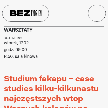
BEZ
TYDZIEŃ
WARSZTATY
DATA I MIEJSCE
wtorek, 17.02
godz. 09:00
R.50, sala kinowa
Studium fakapu – case 
studies kilku-kilkunastu 
najczęstszych wtop 