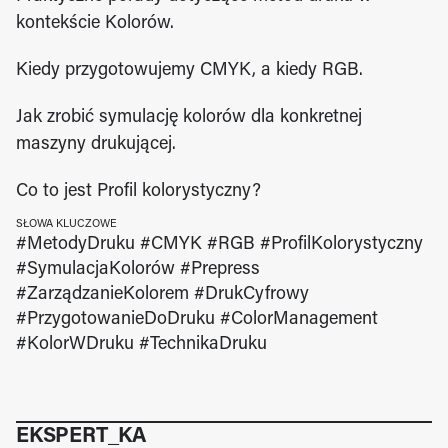
kontekście Kolorów.
Kiedy przygotowujemy CMYK, a kiedy RGB.
Jak zrobić symulację kolorów dla konkretnej 
maszyny drukującej.
Co to jest Profil kolorystyczny?
SŁOWA KLUCZOWE
#MetodyDruku #CMYK #RGB #ProfilKolorystyczny 
#SymulacjaKolorów #Prepress 
#ZarządzanieKolorem #DrukCyfrowy 
#PrzygotowanieDoDruku #ColorManagement 
#KolorWDruku #TechnikaDruku
EKSPERT_KA